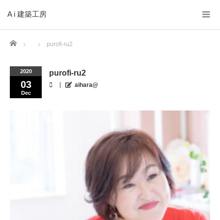
A i 建築工房
Home
purofi-ru2
2020
purofi-ru2
03
aihara@
Dec